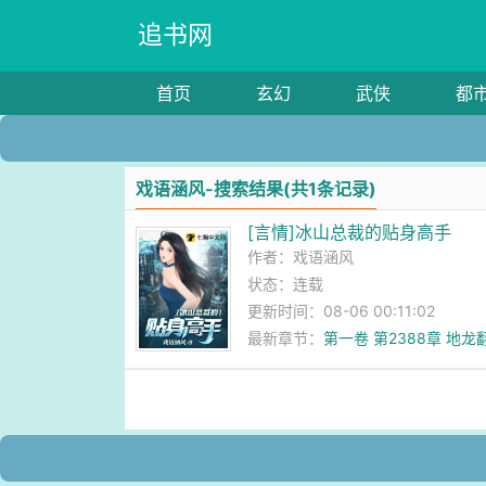
追书网
首页
玄幻
武侠
都
戏语涵风-搜索结果(共1条记录)
[言情]冰山总裁的贴身高手
作者：
戏语涵风
状态：连载
更新时间：08-06 00:11:02
最新章节：
第一卷 第2388章 地龙