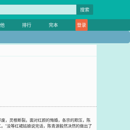
搜索
他
排行
完本
登录
尽废，灵根断裂。面对红颜的悔婚，各宗的欺压，陈
择二。”没等红裙姑娘说完话，陈青源毅然决然的做出了