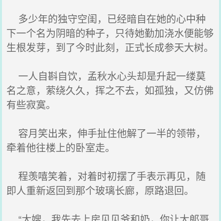
多少年的独守空闺，已经暗自在她的心中种
下一个名为阴暗的种子，只待她勤加浇水便能够
生根发芽，到了今时此刻，正式长成参天大树。
一人自斟自饮，孟秋水心头却是升起一缕莫
名之意，萦绕久久，挥之不去，如孤独，又仿佛
有些寂寞。
容月笑出来，伸手扯住他解了一半的领带，
牵着他往楼上的卧室走。
程羡嘻笑着，对着时初摆了手表示再见，随
即人重新返回到那个玻璃长廊，原路退回。
“大嫂，我先去上房见见爷和奶，你让大郞哥