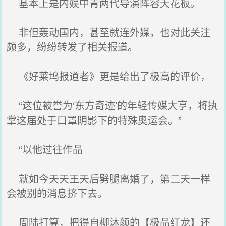
基本上是内娱中青两代导演阵容天花板。
非但轰动国内，甚至就连外媒，也对此关注
颇多，纷纷转发了相关报道。
《好莱坞报道者》更是给出了极高的评价，
“这位被誉为‘东方奇迹’的年轻传媒大亨，将执
掌这届处于口罩阴影下的特殊奥运会。”
“以他过往作品
就如今天天王天后劈腿离婚了，第二天一样
会被别的消息挤下去。
周陆打算，把得自柳沐颜的【极品红龙】还