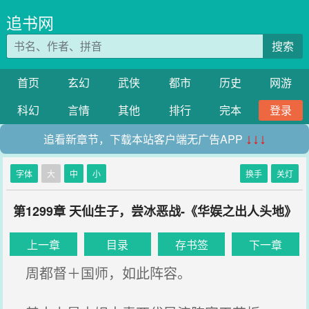
追书网
搜索
首页
玄幻
武侠
都市
历史
网游
科幻
言情
其他
排行
完本
登录
追看新章节，下载本站客户端无广告APP
↓↓↓
字体
大
中
小
换手
关灯
第1299章 天仙生子，尝冰恶战-《华娱之出人头地》
上一章
目录
存书签
下一章
周都督＋国师，如此阵容。