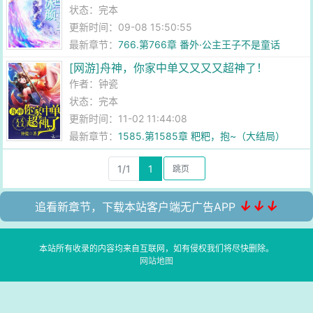
状态：完本
更新时间：09-08 15:50:55
最新章节：
766.第766章 番外·公主王子不是童话
[网游]舟神，你家中单又又又又超神了！
作者：
钟瓷
状态：完本
更新时间：11-02 11:44:08
最新章节：
1585.第1585章 粑粑，抱~（大结局）
1/1
1
↓↓↓
追看新章节，下载本站客户端无广告APP
本站所有收录的内容均来自互联网，如有侵权我们将尽快删除。
网站地图