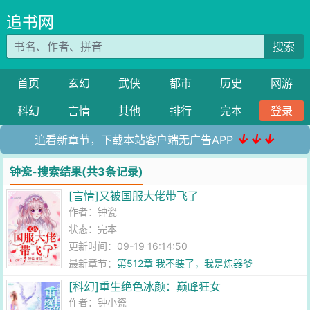
追书网
搜索
首页
玄幻
武侠
都市
历史
网游
科幻
言情
其他
排行
完本
登录
↓↓↓
追看新章节，下载本站客户端无广告APP
钟瓷-搜索结果(共3条记录)
[言情]又被国服大佬带飞了
作者：
钟瓷
状态：完本
更新时间：09-19 16:14:50
最新章节：
第512章 我不装了，我是炼器爷
[科幻]重生绝色冰颜：巅峰狂女
作者：
钟小瓷