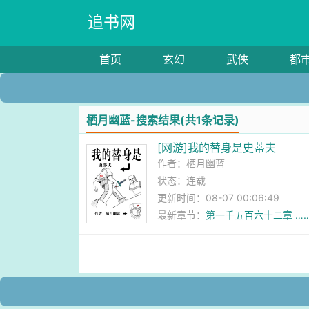
追书网
首页
玄幻
武侠
都
栖月幽蓝-搜索结果(共1条记录)
[网游]我的替身是史蒂夫
作者：
栖月幽蓝
状态：连载
更新时间：08-07 00:06:49
最新章节：
第一千五百六十二章 …
子大比拼一样？