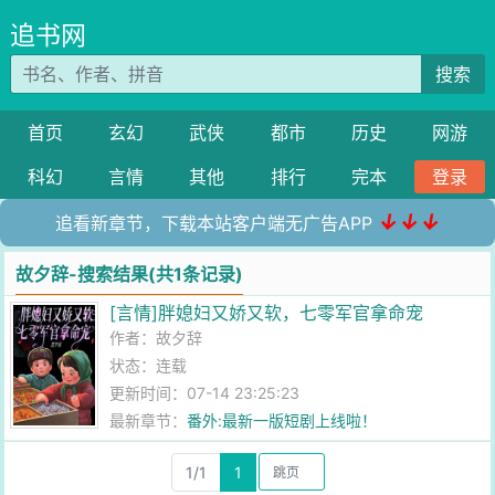
追书网
搜索
首页
玄幻
武侠
都市
历史
网游
科幻
言情
其他
排行
完本
登录
↓↓↓
追看新章节，下载本站客户端无广告APP
故夕辞-搜索结果(共1条记录)
[言情]胖媳妇又娇又软，七零军官拿命宠
作者：
故夕辞
状态：连载
更新时间：07-14 23:25:23
最新章节：
番外:最新一版短剧上线啦！
1/1
1