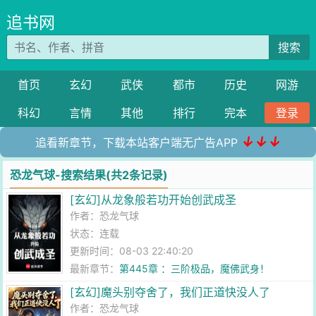
追书网
搜索
首页
玄幻
武侠
都市
历史
网游
科幻
言情
其他
排行
完本
登录
↓↓↓
追看新章节，下载本站客户端无广告APP
恐龙气球-搜索结果(共2条记录)
[玄幻]从龙象般若功开始创武成圣
作者：
恐龙气球
状态：连载
更新时间：08-03 22:40:20
最新章节：
第445章 ：三阶极品，魔佛武身！
[玄幻]魔头别夺舍了，我们正道快没人了
作者：
恐龙气球