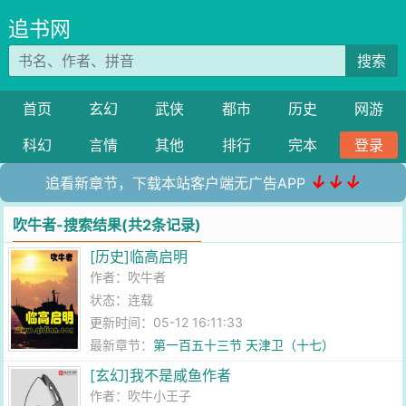
追书网
搜索
首页
玄幻
武侠
都市
历史
网游
科幻
言情
其他
排行
完本
登录
↓↓↓
追看新章节，下载本站客户端无广告APP
吹牛者-搜索结果(共2条记录)
[历史]临高启明
作者：
吹牛者
状态：连载
更新时间：05-12 16:11:33
最新章节：
第一百五十三节 天津卫（十七）
[玄幻]我不是咸鱼作者
作者：
吹牛小王子