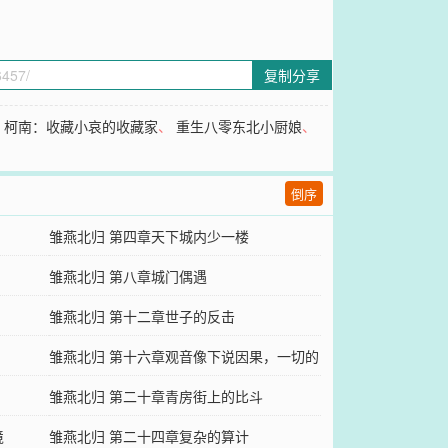
复制分享
、
柯南：收藏小哀的收藏家
、
重生八零东北小厨娘
、
倒序
雏燕北归 第四章天下城内少一楼
雏燕北归 第八章城门偶遇
雏燕北归 第十二章世子的反击
雏燕北归 第十六章观音像下说因果，一切的
开端
雏燕北归 第二十章青房街上的比斗
境
雏燕北归 第二十四章复杂的算计