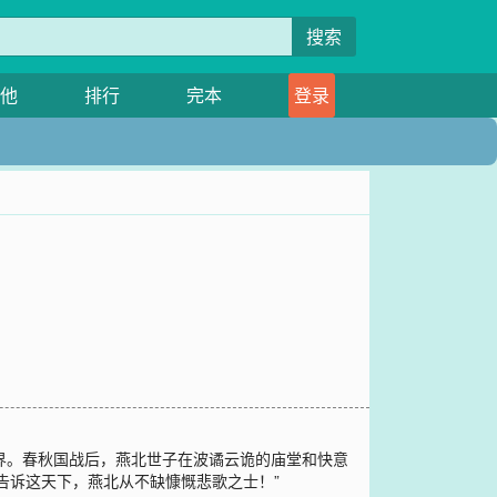
搜索
他
排行
完本
登录
世界。春秋国战后，燕北世子在波谲云诡的庙堂和快意
告诉这天下，燕北从不缺慷慨悲歌之士！”