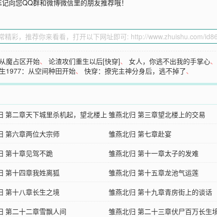
忘记向您QQ群和微博微信里的朋友推荐哦！
从魔占区开始
、
论渣攻们重生以后[快穿]
、
女人，你逃不出我的手掌心
生1977：从空间种田开始
、
快穿：撩完主神分身后，逃不掉了
、
归 第二章天下城里杀机起，望北楼上
雏燕北归 第三章望北楼上的交易
归 第六章两位大宗师
雏燕北归 第七章赴宴
归 第十章见驾不跪
雏燕北归 第十一章太子的发难
归 第十四章我姓离狐
雏燕北归 第十五章龙池气运莲
归 第十八章长生之境
雏燕北归 第十九章青房街上的谈话
归 第二十二章雪飘人间
雏燕北归 第二十三章伏尸百万长生