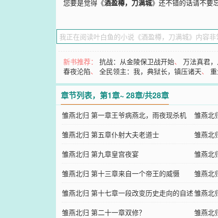
您要是觉得《
酒盈樽，刀满城
》还不错的话请不要
新书推荐：
抗战：从金陵保卫战开始
、
万法真君，
春夜沦陷
、
全民领主：我，典狱长，镇压诸天
、
重
章节列表，第1章~ 28章/共28章
雏燕北归 第一章王爷病燕北，雨夜现杀机
雏燕北
雏燕北归 第五章仆射大夫老道士
枪影现
雏燕北
雏燕北归 第九章皇宫夜宴
雏燕北
雏燕北归 第十三章来自一个帝王的威慑
雏燕北
雏燕北归 第十七章一段改变历史走向的自述
雏燕北
雏燕北归 第二十一章双修？
雏燕北