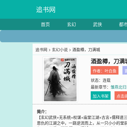
追书网
首页
玄幻
武侠
都
追书网
>
玄幻小说
> 酒盈樽，刀满城
酒盈樽，刀满
作者：
叶白鱼
更
状态：连载
最新章节：
雏燕北归
加入书架
点击
简介：
【玄幻武侠+无系统+权谋+庙堂江湖+古言+儒释
恩仇的江湖之中，一路逆流而上，从一只小小的堂前