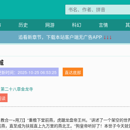
市
历史
网游
科幻
言情
其
追看新章节，下载本站客户端无广告APP
↓↓↓
城
新时间：2025-10-25 06:53:25
直达底部
 第二十八章金龙寺
阅读
道三教合一+用刀】“重檐下堂前燕，虎踞龙盘帝王州。”讲述了一个架空的
燕，直至成为扶摇直上九万里的燕北王。“狗皇帝听好了！本世子今天就