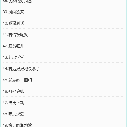
38.沈家的好消息
39.风雨欲来
40.威逼利诱
41.君倩被嘲笑
42.顽劣狂儿
43.赶出学堂
44.君远狠狠地羡慕了
45.就宠她一回吧
46.祖孙算账
47.陆氏下场
48.莽夫求爱
49.滚，圆润地滚！