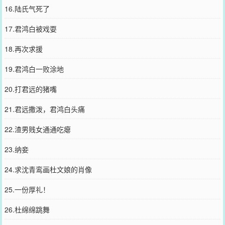
16.陆氏气死了
17.君鸿白被戏耍
18.再次求援
19.君鸿白一败涂地
20.打君远的猪嘴
21.君远撒泼，君鸿白头痛
22.渣男贱女通通吃瘪
23.纳妾
24.求沈青鸾画杜文娘的肖像
25.一份厚礼！
26.杜绵绵跳舞