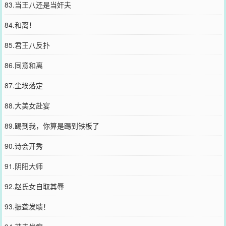
83.当王八还是当奸夫
84.和离！
85.君王八反扑
86.同意和离
87.尘埃落定
88.大美女赴宴
89.踢到我，你算是踢到铁板了
90.诗会开秀
91.阴阳大师
92.赵氏女自取其辱
93.振聋发聩！