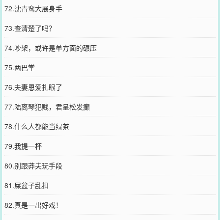
72.沈青鸾大展身手
73.查清楚了吗？
74.吵架，或许是单方面的碾压
75.两巴掌
76.夫妻恩爱扎眼了
77.陆离琴犯贱，君呈松发癫
78.什么人都能当绿茶
79.我提一杯
80.别跟莽夫玩手段
81.屎盆子乱扣
82.真是一出好戏！