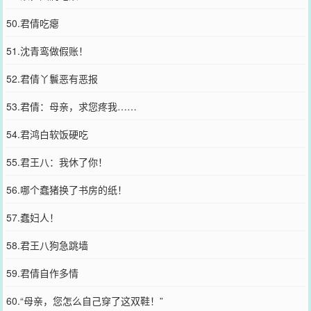
50.君倩吃瘪
51.沈青鸾做假账！
52.君倩丫鬟恶有恶报
53.君倩：母亲，求您疼我……
54.君鸿白软饭硬吃
55.君王八：我休了你！
56.哪个蠢猪换了书房的纸！
57.蠢妇人！
58.君王八狗急跳墙
59.君倩自作多情
60.“母亲，您怎么自己穿了这双鞋！”