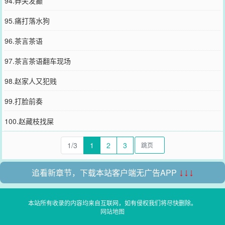
94.莽夫发癫
95.痛打落水狗
96.茶言茶语
97.茶言茶语翻车现场
98.赵家人又犯贱
99.打脸前奏
100.赵藏枝找屎
1/3
1
2
3
追看新章节，下载本站客户端无广告APP
↓↓↓
本站所有收录的内容均来自互联网，如有侵权我们将尽快删除。
网站地图