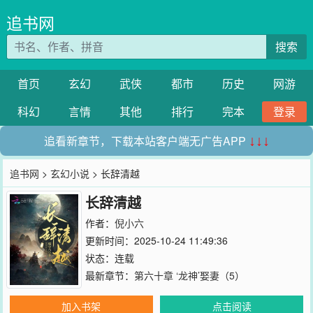
追书网
搜索
首页
玄幻
武侠
都市
历史
网游
科幻
言情
其他
排行
完本
登录
追看新章节，下载本站客户端无广告APP
↓↓↓
追书网
>
玄幻小说
> 长辞清越
长辞清越
作者：
倪小六
更新时间：2025-10-24 11:49:36
状态：连载
最新章节：
第六十章 ‘龙神’娶妻（5）
加入书架
点击阅读