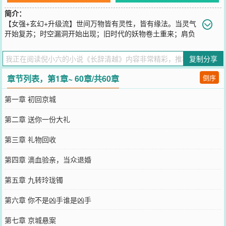
简介：
【女强+玄幻+升级流】世间万物皆有灵性，皆有缘法。当灵气
开始复苏；时空漏洞开始出现；旧时代的妖物卷土重来；肩负
斩妖除魔重任的李长辞，与世上唯一的剑灵清越，携手闯出一条杀
路。
复制分享
您要是觉得《
长辞清越
》还不错的话请不要忘记向您QQ群和微博微信
里的朋友推荐哦！
章节列表，第1章~ 60章/共60章
倒序
第一章 初回京城
第二章 送你一份大礼
第三章 礼物回收
第四章 滴血验亲，当众退婚
第五章 九转玲珑镯
第六章 你不是凶手谁是凶手
第七章 京城悬案