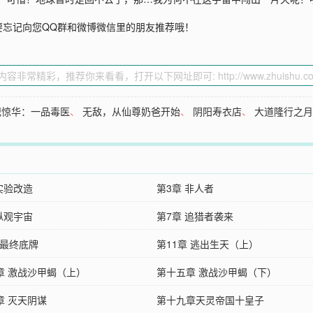
要忘记向您QQ群和微博微信里的朋友推荐哦！
妃惊华：一品毒医
、
无敌，从仙尊奶爸开始
、
阴阳寿衣店
、
大道隆行之
实验改造
第3章 非人者
纵观宇宙
第7章 追猎者袭来
 最终底牌
第11章 逃出生天（上）
章 激战沙甲蝎（上）
第十五章 激战沙甲蝎（下）
章 灭天阴谋
第十九章天灵帝国十皇子