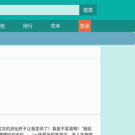
搜索
他
排行
完本
登录
这次的进化终于让我变帅了！真是不容易啊！”镜前
嘿嘿哈哈哈哈……”一阵嚣张的笑声中，非人生物摔