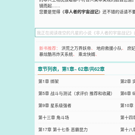
镜而起……
您要是觉得《
非人者的宇宙战记
》还不错的话请不
新书推荐：
洪荒之万界妖帝
、
地府救援小队
、
庶
暴炫酷吊炸天系统
、
乘龙快婿
、
章节列表，第1章~ 62章/共62章
第1章 绑架
第2章 
第5章 战斗与测试（求评价 推荐和收藏）
第6章 
第9章 星系级强者
第10章
第十三章 角斗场
第十四
第17章 第十七条 恶霸昆力
第十八