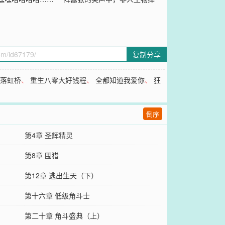
复制分享
月落虹桥
、
重生八零大好钱程
、
全都知道我爱你
、
狂
倒序
第4章 圣辉精灵
第8章 围猎
第12章 逃出生天（下）
第十六章 低级角斗士
第二十章 角斗盛典（上）