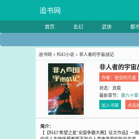
追书网
首页
玄幻
武侠
都
追书网
>
科幻小说
> 非人者的宇宙战记
非人者的宇宙
作者：
夜空的凡星
状态：连载
最新章节：
第六十章
加入书架
点击
简介：
【【科幻“希望之星”全国争霸大赛】征文作品】一
的非人生物抚摸着那不符合人类审美观的脸自恋道。