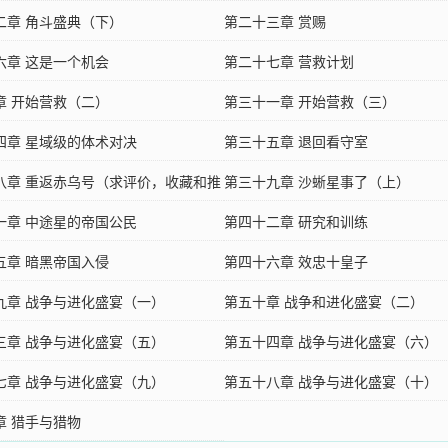
二章 角斗盛典（下）
第二十三章 赏赐
六章 这是一个机会
第二十七章 营救计划
章 开始营救（二）
第三十一章 开始营救（三）
四章 星域级的体术对决
第三十五章 退回看守室
八章 重返赤乌号（求评价，收藏和推
第三十九章 沙蜥星事了（上）
一章 中途星的帝国公民
第四十二章 研究和训练
五章 暗黑帝国入侵
第四十六章 效忠十皇子
九章 战争与进化盛宴（一）
第五十章 战争和进化盛宴（二）
三章 战争与进化盛宴（五）
第五十四章 战争与进化盛宴（六）
七章 战争与进化盛宴（九）
第五十八章 战争与进化盛宴（十）
章 猎手与猎物