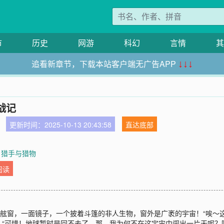
市
历史
网游
科幻
言情
其
追看新章节，下载本站客户端无广告APP
↓↓↓
战记
更新时间：2025-10-13 20:43:58
直达底部
 猎手与猎物
阅读
扇舷窗，一面镜子，一个披着斗篷的非人生物，窗外是广袤的宇宙！“唉～
“可惜！地球暂时是回不去了，那…我为何不在这宇宙中闯出一片天呢？