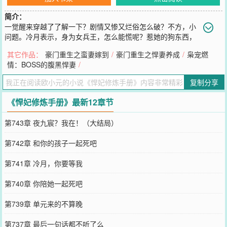
简介：
一觉醒来穿越了了解一下？剧情又惨又烂俗怎么破？不方，小
问题。冷月表示，身为女兵王，怎么能慌呢？惹她的狗东西，
来一个怼一个，来一双揍一双就好了。但是谁能来告诉她，那个长着
其它作品：
豪门重生之蛮妻嫁到
/
豪门重生之悍妻养成
/
枭宠燃
一张妖孽脸的九皇子，总来抱她大腿是怎么回事？“九皇子不好了，皇
情：BOSS的腹黑悍妻
/
妃把世子给打了。”“打残了么，没残再补一顿。”“九皇子不好了，皇妃
把邻国公主给打了。”“打死了么，没死就给弄死。”“九皇子不好了，皇
复制分享
妃把小皇孙也给打了。”“打死了么，没死……等会儿！那是我儿子！”
这是一个内心戏丰富的精分面瘫皇妃，和宇宙无敌最俊朗但不是叶修
《悍妃修炼手册》最新12章节
的腹黑皇子之间不得不说的故事。
您要是觉得《
悍妃修炼手册
》还不错的话请不要忘记向您QQ群和微博
第743章 夜九宸？我在！（大结局）
微信里的朋友推荐哦！
第742章 和你的孩子一起死吧
第741章 冷月，你要等我
第740章 你陪她一起死吧
第739章 单元来的不算晚
第737章 最后一句话都不听了么