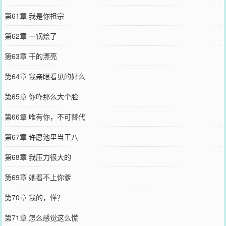
第61章 我是你祖宗
第62章 一锅烩了
第63章 干的漂亮
第64章 我亲眼看见的好么
第65章 你咋那么大个脸
第66章 唯有你，不可替代
第67章 许愿池里当王八
第68章 我压力很大的
第69章 她看不上你爹
第70章 我的，懂？
第71章 怎么感觉这么慌