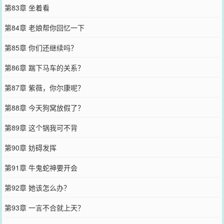
第83章 坐着看
第84章 老娘帮你回忆一下
第85章 你们还继续吗？
第86章 踹下马车的关系？
第87章 紫薇，你尔康呢？
第88章 今天狗窝放假了？
第89章 这个锅我可不背
第90章 妨碍发挥
第91章 牛鬼蛇神要开会
第92章 她该怎么办？
第93章 一言不合就上天？