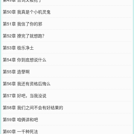
第50章 我真是个小机灵鬼
第51章 我信了你的邪
第52章 撩完了就想跑？
第53章 极乐净土
第54章 你到底想说什么
第55章 造孽啊
第56章 我还有资格后悔么
第57章 好吧，当我没说
第58章 我们之间不会有好结果的
第59章 咱俩讲和吧
第60章 一千种死法