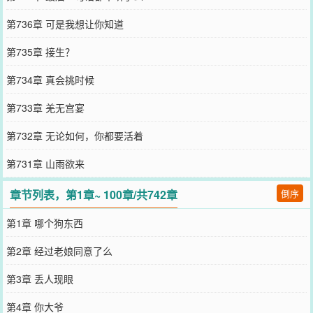
第736章 可是我想让你知道
第735章 接生？
第734章 真会挑时候
第733章 羌无宫宴
第732章 无论如何，你都要活着
第731章 山雨欲来
章节列表，第1章~ 100章/共742章
倒序
第1章 哪个狗东西
第2章 经过老娘同意了么
第3章 丢人现眼
第4章 你大爷