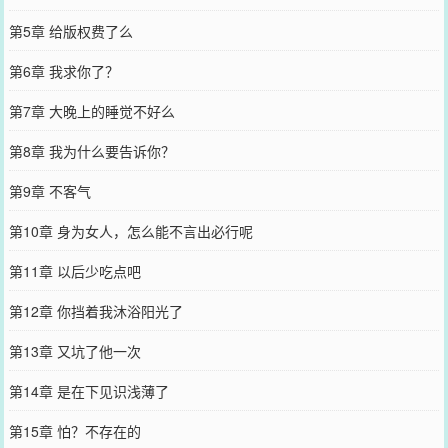
第5章 给版权费了么
第6章 我求你了？
第7章 大晚上的睡觉不好么
第8章 我为什么要告诉你？
第9章 不客气
第10章 身为女人，怎么能不言出必行呢
第11章 以后少吃点吧
第12章 你挡着我沐浴阳光了
第13章 又坑了他一次
第14章 是在下见识浅薄了
第15章 怕？不存在的