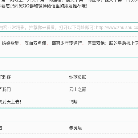
不要忘记向您QQ群和微博微信里的朋友推荐哦！
、
婚婚欲醉
、
喋血双鱼佩
、
弱冠少年逐道行
、
医毒双绝：朕的皇后拽上
好刺客
你欺负朕
了我们
云山之巅
飞到天上去！
飞翔
猎
赤灵境