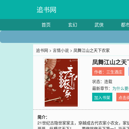
追书网
首页
玄幻
武侠
都
追书网
>
言情小说
> 凤舞江山之天下农家
凤舞江山之天
作者：
三生酒庄
状态：连载
最新章节：
为什么要
加入书架
点击
简介：
21世纪古隐世家家主，穿越成古代农家小农女，
哥哥，纵横这天下！——要做就做天下第一！当天