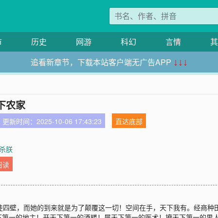
市
历史
网游
科幻
言情
其
追看新章节，下载本站客户端无广告APP
↓↓↓
下农家
更新时间：2025-10-06 17:43:23
直达底部
杀朕
阅读
家徒四壁，而她的到来就是为了颠覆这一切！空间在手，天下我有。经商种
下第一的地主！开天下第一的酒楼！展天下第一的医术！撩天下第一的男