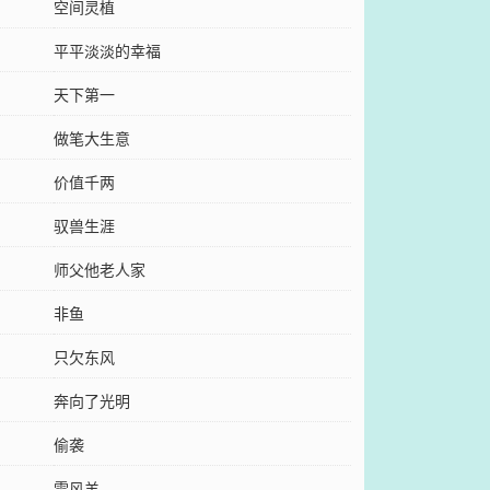
空间灵植
平平淡淡的幸福
天下第一
做笔大生意
价值千两
驭兽生涯
师父他老人家
非鱼
只欠东风
奔向了光明
偷袭
雪风羊