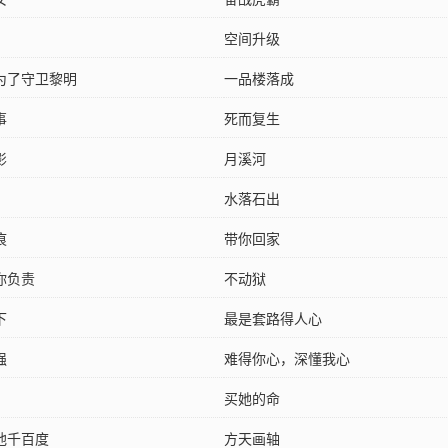
空间升级
为了守卫黎明
一品楼落成
事
死而复生
影
月溪河
水落石出
痕
带你回家
你负责
不动狱
下
最是套路得人心
强
难得你心，深懂我心
买她的命
他千百度
方天画轴