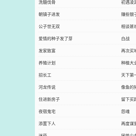
洗髓伐骨
初遇凌
朝镇子进发
赚些银
公子世无双
相谈甚
爱情的种子发了芽
白战
发家致富
再次买
养殖计划
种植大
招长工
天下第
河龙传说
像鱼的
住进新房子
留下买
夜宿鬼宅
怨魂
添置下人
再度谋
迷药
困兽少