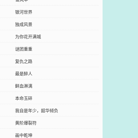
银河世界
独成风景
为你花开满城
谜团重重
复仇之路
最是醉人
鲜血淋漓
本命玉碎
我自是年少，韶华倾负
黄阶爆裂符
画中乾坤