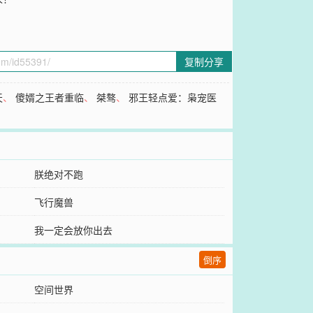
复制分享
天
、
傻婿之王者重临
、
桀骜
、
邪王轻点爱：枭宠医
朕绝对不跑
飞行魔兽
我一定会放你出去
倒序
空间世界