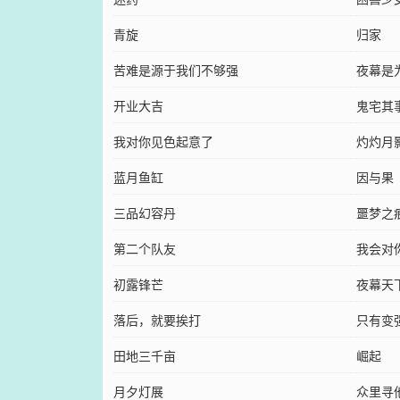
青旋
归家
苦难是源于我们不够强
夜幕是
开业大吉
鬼宅其
我对你见色起意了
灼灼月
蓝月鱼缸
因与果
三品幻容丹
噩梦之
第二个队友
我会对
初露锋芒
夜幕天
落后，就要挨打
只有变
田地三千亩
崛起
月夕灯展
众里寻