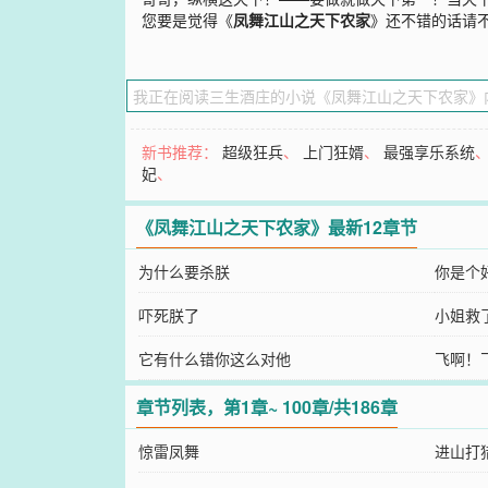
您要是觉得《
凤舞江山之天下农家
》还不错的话请
新书推荐：
超级狂兵
、
上门狂婿
、
最强享乐系统
妃
、
《凤舞江山之天下农家》最新12章节
为什么要杀朕
你是个
吓死朕了
小姐救
它有什么错你这么对他
飞啊！
章节列表，第1章~ 100章/共186章
惊雷凤舞
进山打