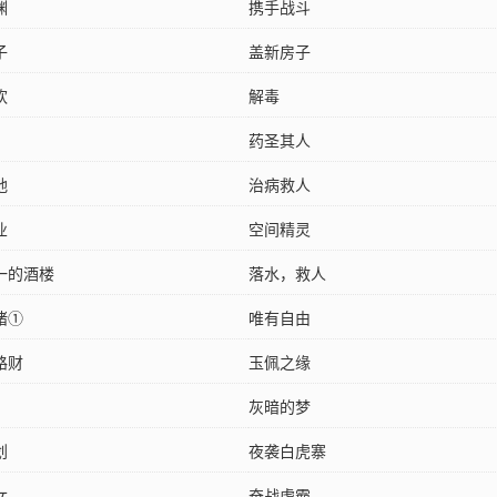
渊
携手战斗
子
盖新房子
欢
解毒
药圣其人
地
治病救人
业
空间精灵
一的酒楼
落水，救人
猪①
唯有自由
路财
玉佩之缘
灰暗的梦
划
夜袭白虎寨
女
奋战虎霸