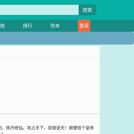
搜索
他
排行
完本
登录
田，炼丹修仙。攻占天下，驭兽逆天！顺便拐个皇帝
人！