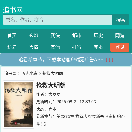
追书网
搜索
首页
玄幻
武侠
都市
历史
网游
科幻
言情
其他
排行
完本
登录
追看新章节，下载本站客户端无广告APP
↓↓↓
追书网
>
历史小说
> 抢救大明朝
抢救大明朝
作者：
大罗罗
更新时间：2025-08-21 12:33:03
状态：完本
最新章节：
第2275章 推荐大罗罗新书《崇祯的奋
斗！》