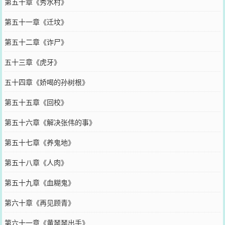
第五十章《秀水村》
第五十一章《迁坟》
第五十二章《诈尸》
五十三章《虎牙》
五十四章《娇喝的孙树根》
第五十五章《回校》
第五十六章《解决张伟的事》
第五十七章《养鬼地》
第五十八章《人肉》
第五十九章《血糊鬼》
第六十章《再见顾青》
第六十一章《黄琴琴出手》