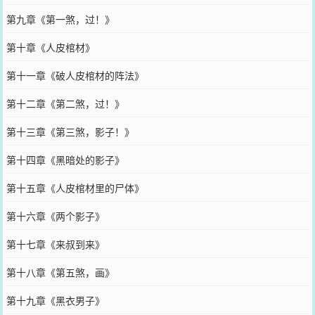
第九章《第一煞，过！》
第十章《人皮棺材》
第十一章《破人皮棺材的阵法》
第十二章《第二煞，过！》
第十三章《第三煞，影子！》
第十四章《黑暗处的影子》
第十五章《人皮棺材里的尸体》
第十六章《两个影子》
第十七章《来叔到来》
第十八章《第五煞，画》
第十九章《黑衣男子》