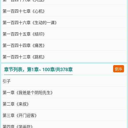
第一百四十七章《心机》
第一百四十六章《生动的一课》
第一百四十五章《结印》
第一百四十四章《痛苦》
第一百四十三章《跳机》
章节列表，第1章~ 100章/共378章
倒序
引子
第一章《我爸是个阴阳先生》
第二章《来叔》
第三章《开门迎客》
第四章《学画符》