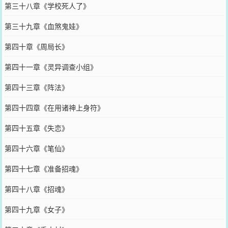
第三十八章《学校死人了》
第三十九章《血煞鬼娃》
第四十章《周局长》
第四十一章《灵异调查小组》
第四十三章《阵法》
第四十四章《在用诸神上身符》
第四十五章《失恋》
第四十六章《笔仙》
第四十七章《准备招魂》
第四十八章《招魂》
第四十九章《女子》