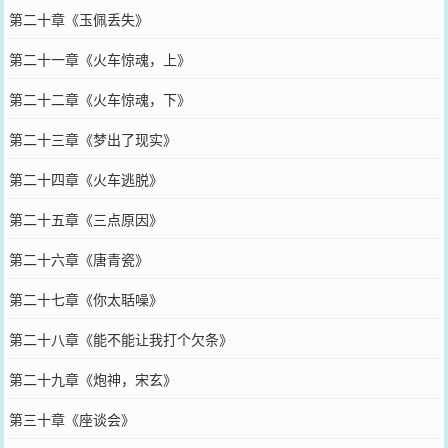
第二十章《玉佩丢失》
第二十一章《火车惊魂，上》
第二十二章《火车惊魂，下》
第二十三章《梦出了现实》
第二十四章《火车逃脱》
第二十五章《三点原因》
第二十六章《唐青瓷》
第二十七章《你太聒噪》
第二十八章《能不能让我打个欠条》
第二十九章《炮神，宋玄》
第三十章《座谈会》