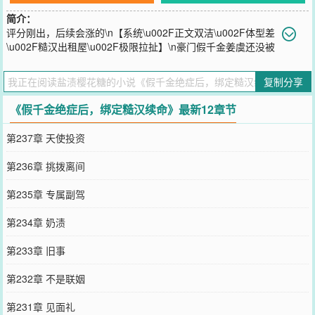
简介：
评分刚出，后续会涨的\n【系统\u002F正文双洁\u002F体型差
\u002F糙汉出租屋\u002F极限拉扯】\n豪门假千金姜虞还没被
姜家扫地出门，就查出绝症，只剩三天寿命。\n系统：【住进城中
村，拿下那个修车工，睡他一次续命一年！】\n为了活命，姜虞拎着
复制分享
爱马仕，踏进了脏乱差的城中村合租房。\n逼仄闷热的房间，老旧吱
呀的电风扇，还有那个身高188、修车修得汗流浃背、腹肌壁垒分明
《假千金绝症后，绑定糙汉续命》最新12章节
的糙汉霍砺。\n姜虞红着眼，把十万块拍在破木桌上：“租你的床，顺
便……买你的人。”\n霍砺擦去手上的机油，掐住她纤细的腰，冷笑：
第237章 天使投资
“大小姐，老子的床板很硬，怕你受不住。”\n后来，薄木板隔出的单人
床夜夜嘎吱作响，隔壁室友彻夜难眠。\n直到某天，数十辆劳斯莱斯
第236章 挑拨离间
堵在城中村巷口。原来那个把姜虞按在墙上亲、连命都愿意给她的糙
汉，竟然是真正的太子爷！
第235章 专属副驾
您要是觉得《
假千金绝症后，绑定糙汉续命
》还不错的话请不要忘记
向您QQ群和微博微信里的朋友推荐哦！
第234章 奶渍
第233章 旧事
第232章 不是联姻
第231章 见面礼