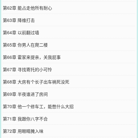
第62章 能占走他所有耐心
第63章 降维打击
第64章 以前翻过墙
第65章 你男人在爬二楼
第66章 霍家来提亲，关我屁事
第67章 寻找寄托的小可怜
第68章 大房有个长子出车祸死没死
第69章 半夜谁进了房间
第70章 他一个修车工，能憋什么大招
第71章 我跟你八字不合
第72章 用眼睛腌入味