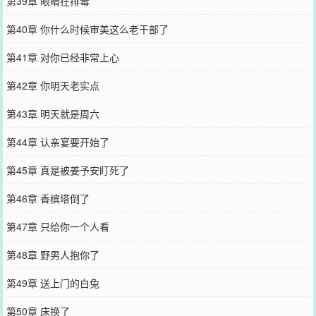
第39章 眼睛在排毒
第40章 你什么时候审美这么老干部了
第41章 对你已经非常上心
第42章 你明天老实点
第43章 明天就是周六
第44章 认亲宴要开始了
第45章 真是被姜予安盯死了
第46章 香槟塔倒了
第47章 只给你一个人看
第48章 野男人抱你了
第49章 送上门的白兔
第50章 床换了