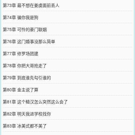
第73章 最不想在姜虞面前丢人
第74章 骗你我是狗
第75章 可怜的豪门联姻
第76章 这门婚事没那么简单
第77章 修罗场团建
第78章 你把大哥抢走了
第79章 到底谁先勾引谁的
第80章 金主说了算
第81章 这个糙汉怎么突然这么会了
第82章 明天我进学校找你
第83章 冰美式都不美了