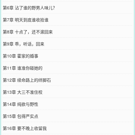
第6章 沾了谁的野男人味儿？
第7章 明天到底谁收拾谁
第8章 十点了，还不滚回来
第9章 乖，听话，回来
第10章 霍家的婚事
第11章 谁准你碰她的
第12章 续命路上的绊脚石
第13章 大三不准住校
第14章 纯欲与野性
第15章 包得严实点
第16章 要不晚上收留我