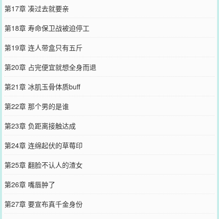
第17章 凑过去就要亲
第18章 寿命保卫战被迫停工
第19章 连人带盒只有五斤
第20章 占完便宜就想全身而退
第21章 冰肌玉骨体质buff
第22章 那个男的是谁
第23章 负距离接触达成
第24章 连绵起伏的草莓印
第25章 翻脸不认人的渣女
第26章 嘴唇肿了
第27章 要宣布真千金身份