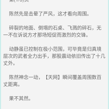
陈然先是击晕了严风，这才看向周围。
碎裂的地面、倒塌的石桌、飞溅的碎石，无
一不在诉说方才那场短促而激烈的交锋。
动静虽已控制在极小范围，可毕竟是归真境
层次的武者全力出手，那股震动依旧传出了十几
丈外。
陈然神念一动，【天网】瞬间覆盖周围数百
丈距离。
果不其然。