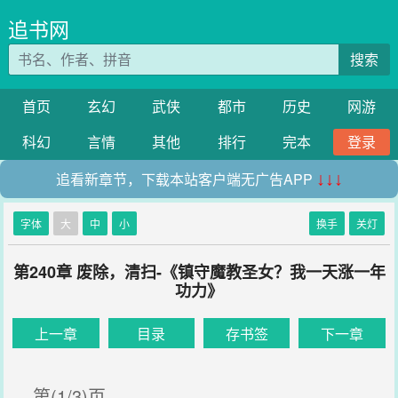
追书网
搜索
首页
玄幻
武侠
都市
历史
网游
科幻
言情
其他
排行
完本
登录
追看新章节，下载本站客户端无广告APP
↓↓↓
字体
大
中
小
换手
关灯
第240章 废除，清扫-《镇守魔教圣女？我一天涨一年
功力》
上一章
目录
存书签
下一章
第(1/3)页