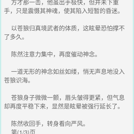
方才那一击，他虽出手极快，但并未下重
手，只是震慑其神魂，使其陷入短暂的昏迷。
以苍狼归真境武者的体质，这眩晕恐怕撑不
了多久。
陈然注意力集中，再度催动神念。
一道无形的神念如丝如缕，悄无声息地没入
苍狼识海。
苍狼身子微微一颤，眉头皱得更紧，但气息
却再度平稳下来，显然是眩晕被强行延长了。
陈然收回手，转身看向严风。
第(1/3)页