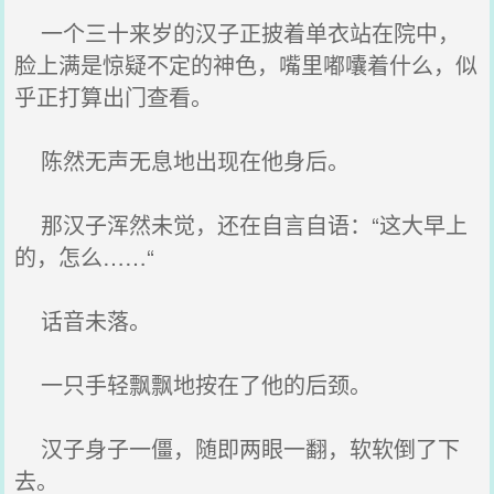
一个三十来岁的汉子正披着单衣站在院中，
脸上满是惊疑不定的神色，嘴里嘟囔着什么，似
乎正打算出门查看。
陈然无声无息地出现在他身后。
那汉子浑然未觉，还在自言自语：“这大早上
的，怎么……“
话音未落。
一只手轻飘飘地按在了他的后颈。
汉子身子一僵，随即两眼一翻，软软倒了下
去。