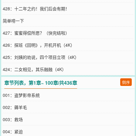
428：十二年之约！我们后会有期！
简单唠一下
427：蜜蜜得偿所愿？（快完结啦）
426：探班《回明》，开机开机（4K）
425：刘姨的劝说，四个项目立项（4K）
424：二女相见，其乐融融（4K）
章节列表，第1章~ 100章/共436章
倒序
001：盗梦影帝系统
002：薅羊毛
003：救场
004：紧迫