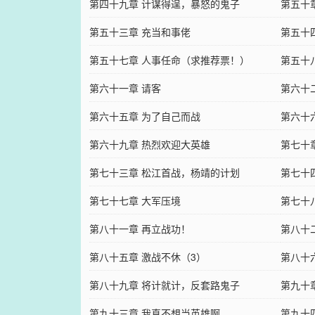
第四十九章 计谋得逞，暴怒的鬼子
第五十
第五十三章 充当和事佬
第五十
第五十七章 人事任命（求推荐票！）
第五十
第六十一章 请客
第六十
第六十五章 为了自己而战
第六十
第六十九章 热烈欢迎大英雄
荐票，
第七十
第七十三章 松江首战，杨靖的计划
第七十
第七十七章 大军压境
第七十
第八十一章 再立战功！
第八十
第八十五章 激战不休（3）
第八十
第八十九章 将计就计，反套路鬼子
第九十
第九十三章 我真不想当英雄啊
第九十