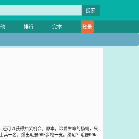
搜索
他
排行
完本
登录
备，还可以获得抽奖机会。原本，珍爱生命的杨靖，只
兵一名，爆出毛瑟99k步枪一支。纳尼？毛瑟99k