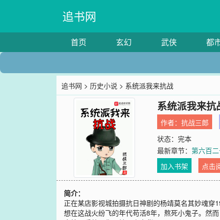
追书网
首页
玄幻
武侠
都
追书网
>
历史小说
> 系统派我来抗战
系统派我来抗
作者：
抗战三郎
状态：完本
最新章节：
第六百二
加入书架
点击
简介：
正在某店影视城拍摄抗日神剧的杨靖莫名其妙魂穿1
想在这战火纷飞的年代苟活8年，熬死小鬼子。然而