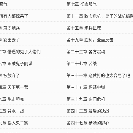
 服气
第七章 彻底服气
 所有人都惊呆了
第十一章 致命危机，鬼子的战机编
章 兼职炮兵
第十五章 炮兵显威
章 豁出去了
第十九章 胜利，全面反击
二章 懵逼的鬼子大佬们
第二十三章 各方震动
六章 识破鬼子阴谋
第二十七章 苦战
章 被放弃了
第三十一章 这仗打的也太容易了吧
四章 天下第一营
第三十五章 杨靖中弹
八章 炮击坦克
第三十九章 东门危机
二章 背水一战
第四十三章 最后的决战
六章 误入鬼子窝
第四十七章 杨靖的野心