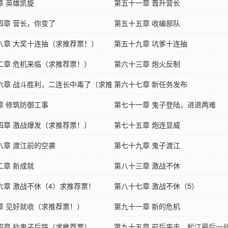
章 英雄凯旋
第五十一章 晋升营长
四章 营长，你变了
第五十五章 收编部队
八章 大奖十连抽（求推荐票！）
第五十九章 坑爹十连抽
二章 危机来临（求推荐票！）
第六十三章 炮火反制
六章 战斗胜利，二连长中毒了（求推
第六十七章 新任务发布
求打赏！）
章 修筑防御工事
第七十一章 鬼子登陆，进退两难
四章 激战爆发（求推荐票！）
第七十五章 炮连显威
八章 渡江前的空袭
第七十九章 鬼子渡江
二章 新成就
第八十三章 激战不休
六章 激战不休（4）求推荐票！
第八十七章 激战不休（5）
章 见好就收（求推荐票！）
第九十一章 新的危机
四章 抄鬼子后路（求推荐票）
第九十五章 前后夹击，松江最后一