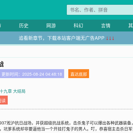
市
历史
网游
科幻
言情
其
追看新章节，下载本站客户端无广告APP
↓↓↓
战
更新时间：2025-08-24 04:48:18
直达底部
十九章 大结局
阅读
937淞沪抗日战场，并获超级抗战系统，击杀鬼子可以爆出各种武器装
，坑爹系统却非要逼他当一个开挂打鬼子的男人。叮，恭喜宿主击杀日军士