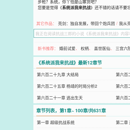
步枪？系统，你丫怕是山寨货吧？
您要是觉得《
系统派我来抗战
》还不错的话请不要
其它作品：
亮剑：独自发展，带回个炮兵团
/
我从
新书推荐：
婚前试爱
、
权柄
、
盖世医仙
、
三宫六
《系统派我来抗战》最新12章节
第六百二十九章 大结局
第六百
第六百二十五章 杨靖的时局分析2
第六百
第六百二十一章 逃出生天
第六百
了！）
章节列表，第1章~ 100章/共631章
第一章 超级抗战系统
第二章