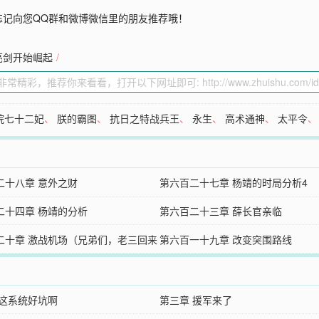
忘记向您QQ群和微博微信里的朋友推荐哦！
亮剑开始崛起
/
院七十二妃
、
朕的霸图
、
抗日之特战兵王
、
永生
、
高术通神
、
太平令
二十八章 意外之财
第六百二十七章 杨靖的时局分析4
二十四章 杨靖的分析
第六百二十三章 薛长官亲临
二十章 激战机场（兄弟们，老三回来
第六百一十九章 改变突围路线
 这系统好坑啊
第三章 援军来了