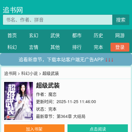
追书网
搜索
首页
玄幻
武侠
都市
历史
网游
科幻
言情
其他
排行
完本
登录
追看新章节，下载本站客户端无广告APP
↓↓↓
追书网
>
科幻小说
> 超级武装
超级武装
作者：
魔恋
更新时间：2025-11-25 11:46:00
状态：完本
最新章节：
第364章 大结局
加入书架
点击阅读