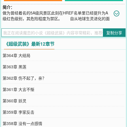
简介：
做为曾经着名的5A级风景区此刻在HREF名单里已经提升为A
级红色级别，其危险程度为禁区。 自从地球生灵进化的面
目全非后，这种以森林为基础的栖息地就变得极其危险。长白山脉的
变异物种更是不计其数，即使是再高明的武装猎杀者也从不愿轻易涉
复制分享
足。 这个充满死亡气息的山脉，危机四伏，无论怎么看都不会有
人相信这里可以生活。
《超级武装》最新12章节
您要是觉得《
超级武装
》还不错的话请不要忘记向您QQ群和微博微信
里的朋友推荐哦！
第364章 大结局
第363章 黑莲
第362章 伤不起了，亲？
第361章 大言不惭
第360章 妖灵
第359章 李家反击
第358章 没有一点感情