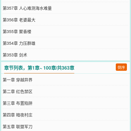
第357章 人心难测海水难量
第356章 老婆最大
第355章 聚香楼
第354章 力压群雄
第353章 剑术
章节列表，第1章~ 100章/共363章
倒序
第一章 穿越异界
第二章 红色禁区
第三章 布置陷阱
第四章 暗夜村庄
第五章 联盟军刀