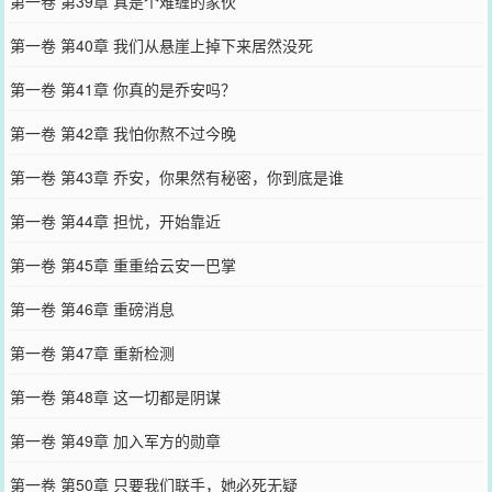
第一卷 第39章 真是个难缠的家伙
第一卷 第40章 我们从悬崖上掉下来居然没死
第一卷 第41章 你真的是乔安吗？
第一卷 第42章 我怕你熬不过今晚
第一卷 第43章 乔安，你果然有秘密，你到底是谁
第一卷 第44章 担忧，开始靠近
第一卷 第45章 重重给云安一巴掌
第一卷 第46章 重磅消息
第一卷 第47章 重新检测
第一卷 第48章 这一切都是阴谋
第一卷 第49章 加入军方的勋章
第一卷 第50章 只要我们联手，她必死无疑