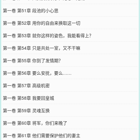
第一卷 第51章 段池的小心思
第一卷 第52章 用你的自由来换取这一切
第一卷 第53章 就你这样的姿色，我能看得上？
第一卷 第54章 只是共处一室，又不干嘛
第一卷 第55章 你到了发情期？
第一卷 第56章 要么安抚，要么……
第一卷 第57章 高级机密
第一卷 第58章 我要回皇城
第一卷 第59章 灵魂互换
第一卷 第60章 将军，你们来晚了
第一卷 第61章 他们需要保护他们的妻主