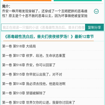
简介：
乔安一睁开眼发现穿越了，还穿成了一个丑陋肥胖的恶毒雌
性？原主是个十恶不赦的恶毒公主，因为坏事做绝被皇室抛
弃。乔安面临即将成为炮灰的结局紧急绑定攻略系统！冷酷千年森
蚺，霸气千年白虎，强悍龙族后羿，桀骜千年灵狐……，绝色兽夫一
复制分享
个比一个极品。自此乔安走上攻略之路一去不复返，提升好感就能活
命，还能拿到奖励？解毒丹，美颜膏，超强技能眼花缭乱，可是好感
《恶毒雌性洗白后，兽夫们夜夜修罗场！》最新12章节
值负千的兽夫怎么攻略？可后来，乔安身后的雄性越来越多，她怎么
一下子成万人迷了？
第一卷 第518章 大结局
您要是觉得《
恶毒雌性洗白后，兽夫们夜夜修罗场！
》还不错的话请
不要忘记向您QQ群和微博微信里的朋友推荐哦！
第一卷 第517章 修罗、段池，生命状态重置
第一卷 第516章 乔安，你可以回家了
第一卷 第515章 你早就认出我了，对不对
第一卷 第514章 我必须去找他，他是段池啊
第一卷 第513章 禁锢被解除了
第一卷 第512章 世界欠你的公道，我替你讨回来了