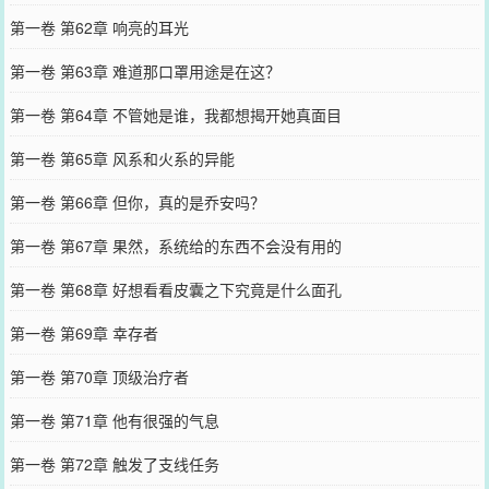
第一卷 第62章 响亮的耳光
第一卷 第63章 难道那口罩用途是在这？
第一卷 第64章 不管她是谁，我都想揭开她真面目
第一卷 第65章 风系和火系的异能
第一卷 第66章 但你，真的是乔安吗？
第一卷 第67章 果然，系统给的东西不会没有用的
第一卷 第68章 好想看看皮囊之下究竟是什么面孔
第一卷 第69章 幸存者
第一卷 第70章 顶级治疗者
第一卷 第71章 他有很强的气息
第一卷 第72章 触发了支线任务