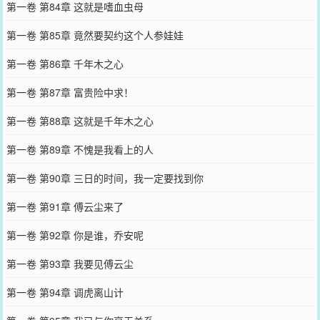
第一卷 第84章 这就是嗜血虫母
第一卷 第85章 竟然要契约这个人参娃娃
第一卷 第86章 千年木之心
第一卷 第87章 富贵险中求！
第一卷 第88章 这就是千年木之心
第一卷 第89章 不愧是我看上的人
第一卷 第90章 三日的时间，我一定要找到你
第一卷 第91章 傅云尘来了
第一卷 第92章 你是谁，乔安呢
第一卷 第93章 我要见傅云尘
第一卷 第94章 调虎离山计