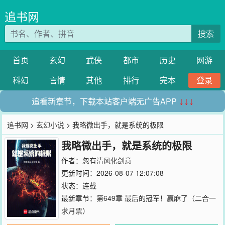
追书网
搜索
首页
玄幻
武侠
都市
历史
网游
科幻
言情
其他
排行
完本
登录
追看新章节，下载本站客户端无广告APP
↓↓↓
追书网
>
玄幻小说
> 我略微出手，就是系统的极限
我略微出手，就是系统的极限
作者：
忽有清风化剑意
更新时间：2026-08-07 12:07:08
状态：连载
最新章节：
第649章 最后的冠军！赢麻了（二合一
求月票）