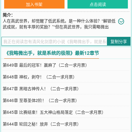
加入书架
点击阅读
简介：
人在高武世界，却觉醒了低武系统。是一种什么体验？“解锁低
武成就，就有丰厚的奖励？”“但在高武世界，我只需略微出
手，就能轻松达到低武的上限？”“系统，让我看看你的极限！”——自
此，江野在高武世界一路狂飙。当他刚踏上修炼之路时。【您的拳力
复制分享
达到两百公斤，达到本系统上限！解锁成就：武道大家】【奖励：体
质蜕变！】当他突破第一个境界时。【您的实力已经超过低武世界
《我略微出手，就是系统的极限》最新12章节
99%的武者，解锁成就：武道大宗师】【奖励：道骨重塑！】正当江
野以为自己会继续这么按部就班下去时。某一天，他登上了飞机。
第649章 最后的冠军！赢麻了（二合一求月票）
【您的速度已经超越整个低武世界！解锁成就：武神！！】......多年
以后。江野屹立在宇宙之巅，被无数强者尊为“最强武神”。可江野听
第648章 神权，剥夺！（二合一求月票）
到这个称呼后，却是不满的摇了摇头：“武神？我早在初入武道的时候
就已经是了！”（本书又名：《武道一境，你说我是武神？》）
第647章 黑暗古神传人！（二合一求月票）
您要是觉得《
我略微出手，就是系统的极限
》还不错的话请不要忘记
向您QQ群和微博微信里的朋友推荐哦！
第646章 至尊圣体2阶！（二合一求月票）
第645章 比赛结束！五大神山格局落定（二合一求月票）
第644章 轮回之秘！放弃（二合一求月票）