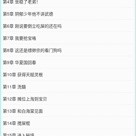
第4章 坐稳了老弟！
第5章 阴郁少年他不讲武德
第6章 刚说要倒立吃屎的还在吗
第7章 我要抢宝咯
第8章 这还是缥缈宗的看门狗吗
第9章 华夏国回春
第10章 获得天赋灵根
第11章 洗髓
第12章 摊位上淘到宝贝
第13章 和白海棠见面
第14章 搅屎棍
第15章 进入秘境