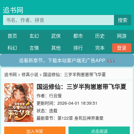
追书网
搜索
首页
玄幻
武侠
都市
历史
网游
科幻
言情
其他
排行
完本
登录
追看新章节，下载本站客户端无广告APP
↓↓↓
追书网
>
修真小说
> 国运修仙：三岁半狗崽崽带飞华夏
国运修仙：三岁半狗崽崽带飞华夏
作者：
行且慢
更新时间：2026-04-01 18:39:51
状态：连载
最新章节：
第122章 身死后神界重聚
加入书架
点击阅读