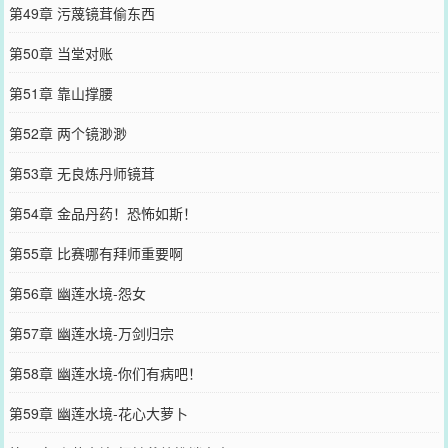
第49章 污蔑镜茸偷东西
第50章 当堂对账
第51章 靠山撑腰
第52章 两个镜渺渺
第53章 无良炼丹师镜茸
第54章 金品丹药！恐怖如斯！
第55章 比赛哪有拜师重要啊
第56章 幽莲水境-怨女
第57章 幽莲水境-万剑归宗
第58章 幽莲水境-你们有病吧！
第59章 幽莲水境-花心大萝卜