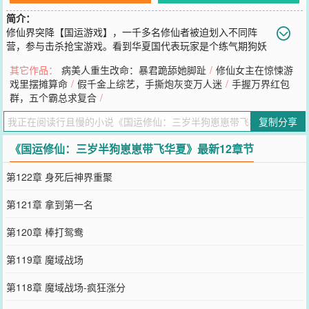
简介：
修仙界突降【国运游戏】，一千多名修仙者被迫划入不同阵
营，参与击杀抢宝游戏。看到华夏国代表玩家是个练气期狗妖
后，直播间直接炸了：【废柴狗妖怎么和金丹修士抢宝？】【要不认
其它作品：
病美人重生改命：暴君跪舔她脚趾
/
修仙女主在惊悚游
输好吧，死得痛快些！】可他们不知道，狗妖有上古神兽血脉，耳朵
戏里摆摊算命
/
假千金上综艺，手撕炮灰变万人迷
/
手握万界红包
能听机缘波动，鼻子能千里追踪神器味道。于是画风逐渐离谱。米字
群，五个霸总求复合
/
国修仙高手在秘境厮杀抢宝吸引火力，狗妖偷偷带着小团队在粪坑里
淘神农鼎。脚盆国高手跪地伏拜求神兽凤凰赐护心羽至宝，狗妖小团
复制分享
队转头掏了鸟窝煮凤凰蛋羹吃到打嗝。八国阵营修士跳脚怒骂她是老
六不厚道，可爱的萌娃微微一笑，小手一插，舌战群儒将人骂哭，还
《国运修仙：三岁半狗崽崽带飞华夏》最新12章节
随手召唤神族大能帮她打架！讲道理，大家都在修仙界扯头花，你随
手抓一堆神族下凡帮你打架我们是真的会生气的！本书又名#老六今天
第122章 身死后神界重聚
也在抢机缘、#今天也在薅秃修仙界养部落、#国服喷子在修仙界喷杀
天之骄子
第121章 拿到第一名
您要是觉得《
国运修仙：三岁半狗崽崽带飞华夏
》还不错的话请不要
忘记向您QQ群和微博微信里的朋友推荐哦！
第120章 棒打鸳鸯
第119章 魔域战场
第118章 魔域战场-疯狂涨分