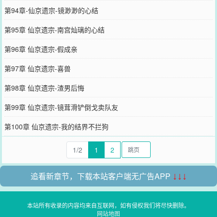
第94章-仙京遗宗-镜渺渺的心结
第95章 仙京遗宗-南宫灿璃的心结
第96章 仙京遗宗-假成亲
第97章 仙京遗宗-喜兽
第98章 仙京遗宗-渣男后悔
第99章 仙京遗宗-镜茸滑铲倒戈卖队友
第100章 仙京遗宗-我的结界不拦狗
1/2
1
2
追看新章节，下载本站客户端无广告APP
↓↓↓
本站所有收录的内容均来自互联网，如有侵权我们将尽快删除。
网站地图