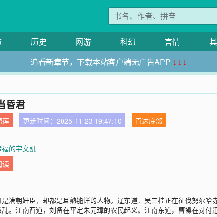
市
历史
网游
科幻
言情
其
追看新章节，下载本站客户端无广告APP
↓↓↓
当昏君
榴莲
更新时间：2025-11-23 19:47:10
直达底部
 幸福的宇文凯
阅读
可是满朝奸臣，却都是耳熟能详的人物。辽东道，吴三桂正在征伐努尔哈
叛乱。江南西道，刘备在平定朱元璋的农民起义。江南东道，曹操在对付