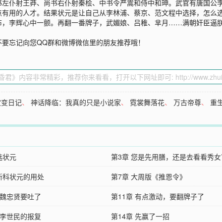
书左仆射王莽、尚书右仆射秦桧、中书令严嵩和侍中和珅。武官有唐国公
点有用的人才。结果状元是让自己从李林浦、蔡京、范文程中选择，怎么
布，李辉心中一颤。再翻一番牌子，武媚娘、吕稚、芈月……满朝奸臣逼
不要忘记向您QQ群和微博微信里的朋友推荐哦！
灾变日记
、
神话降临：我真的只是小说家
、
霓裳舞落花
、
万古帝尊
、
重
选状元
第3章 您是先用膳，还是去看看秀女
 新科状元的用处
第7章 大周版《推恩令》
 魏忠贤要吐了
第11章 有点激动，要翻牌子了
 李世民的报复
第14章 先赢了一招