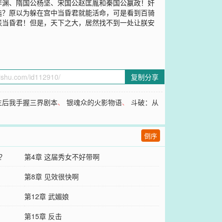
李渊、隋国公杨坚、宋国公赵匡胤和秦国公嬴政！奸
选？原以为躲在宫中当昏君就能活命，可是看到百骑
朕当昏君！但是，天下之大，居然找不到一处让朕安
复制分享
生后我手握三界剧本
、
银魂众的火影物语
、
斗破：从
倒序
？
第4章 这届秀女不好带啊
第8章 见效很快啊
第12章 武媚娘
第15章 反击