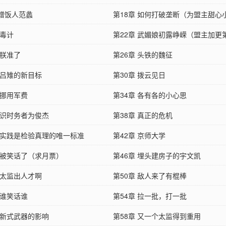
章蹭饭人范蠡
第18章 如何打破垄断（为盟主甜心
 毒计
更）
第22章 武媚娘初露峥嵘（盟主加更
 朕准了
完毕）
第26章 头铁的魏征
 吕雉的新目标
第30章 拨云见日
 挪用军费
第34章 各有各的小心思
 识时务者为俊杰
第38章 真正的危机
章 实践是检验真理的唯一标准
第42章 京师大学
章 被笑话了（求月票）
第46章 埋头建房子的宇文凯
 太监出人才啊
第50章 敌人来了有棍棒
 谁笑话谁
第54章 拉一批，打一批
 新式武器的影响
第58章 又一个太监得到重用