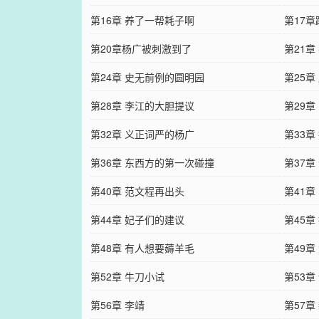
第16章 养了一帮耗子啊
第17
第20章杨广被刺激到了
第21章
第24章 史无前例的圆明园
第25章
第28章 李江的大胆提议
第29章
第32章 义正词严的杨广
第33章
第36章 东西方的第一次碰撞
第37章
第40章 范文程再出头
第41
第44章 妃子们的建议
第45
第48章 有人想要薅羊毛
第49章
第52章 牛刀小试
第53章
第56章 李靖
第57章