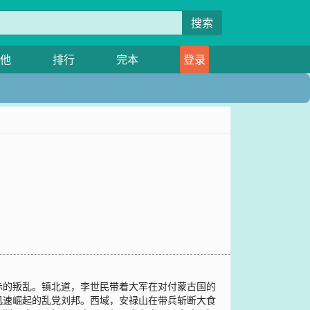
搜索
他
排行
完本
登录
赤的叛乱。镇北道，李世民带着大军在对付蒙古国的
迅速崛起的乱党刘邦。西域，安禄山在带兵斩断大食