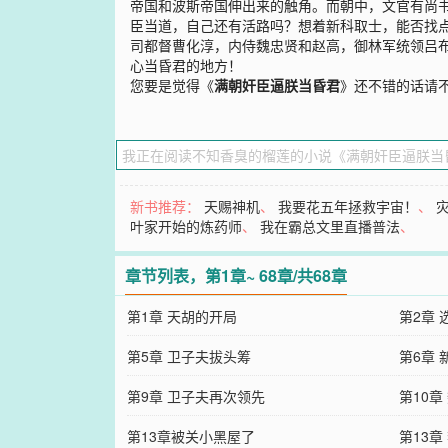
帝国和波斯帝国伸出来的触角。而朝中，文官有尚
臣当道，自己还有活路吗？想着新科取士，能否找
司都督曹化淳，内侍魏忠贤和赵高，御林军统领吕
心当昏君的地方！
您要是觉得《
满朝奸臣逼朕当昏君
》还不错的话请
新书推荐：
天赐神机
、
我要花五年拯救宇宙！
、
叶家开始的炼药师
、
我在霸总文里直播普法
、
章节列表，第1章~ 68章/共68章
第1章 天胡的开局
第2章 
第5章 卫子夫拔头筹
第6章
第9章 卫子夫再次领先
第10章
第13章被关小黑屋了
第13章