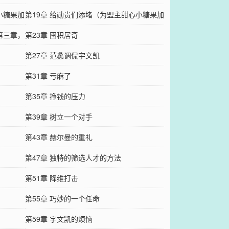
小糖果加
第19章 给勋贵们添堵（为盟主甜心小糖果加
第三章，
更）
第23章 囤积居奇
第27章 范蠡调侃宇文凯
第31章 亏麻了
第35章 挣钱的压力
第39章 树立一个对手
第43章 赫尔曼的重礼
第47章 独特的筛选人才的方法
第51章 降维打击
第55章 巧妙的一个任命
第59章 宇文凯的烦恼