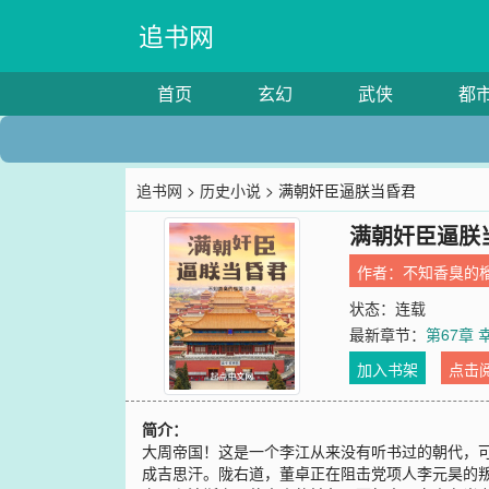
追书网
首页
玄幻
武侠
都
追书网
>
历史小说
> 满朝奸臣逼朕当昏君
满朝奸臣逼朕
作者：
不知香臭的
状态：连载
最新章节：
第67章
加入书架
点击
简介：
大周帝国！这是一个李江从来没有听书过的朝代，
成吉思汗。陇右道，董卓正在阻击党项人李元昊的