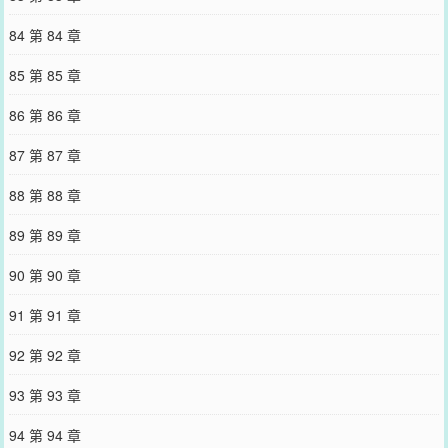
84 第 84 章
85 第 85 章
86 第 86 章
87 第 87 章
88 第 88 章
89 第 89 章
90 第 90 章
91 第 91 章
92 第 92 章
93 第 93 章
94 第 94 章