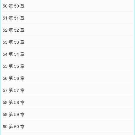
50 第 50 章
51 第 51 章
52 第 52 章
53 第 53 章
54 第 54 章
55 第 55 章
56 第 56 章
57 第 57 章
58 第 58 章
59 第 59 章
60 第 60 章