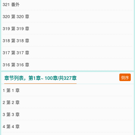
321 番外
320 第 320 章
319 第 319 章
318 第 318 章
317 第 317 章
316 第 316 章
章节列表，第1章~ 100章/共327章
倒序
1 第 1 章
2 第 2 章
3 第 3 章
4 第 4 章