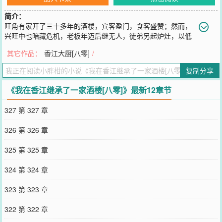
简介：
旺角有家开了三十多年的酒楼，宾客盈门，食客盛赞；然而，
兴旺中也暗藏危机，老板年迈后继无人，徒弟另起炉灶，以低
价抢客。食客暗自惋惜，这酒楼只怕是开不了几年了。一天，老板从
其它作品：
香江大厨[八零]
/
内地接来了亲孙女，并且决定把酒楼交给孙女经营。那个孙女据说是
在西北戈壁滩长大的牧羊女。食客暗自叹息，这酒楼怕是开不了几天
复制分享
了。*挑食材还挑食客，依然被老饕追捧的粤菜大厨岳宁穿成七十年代
大西北的牧羊女。别说鲍鱼、海参、燕窝，就连牛羊都是国家的，她
《我在香江继承了一家酒楼[八零]》最新12章节
只能喂不能吃。眼见着改革开放，岳宁想着进城开个小饭馆，她发誓
再也不挑食材，也不挑食客。某天，一个自称是她爷爷的老先生找到
327 第 327 章
了她，告诉她，他在香江有家粤菜酒楼……第一版文案2024.1.18
您要是觉得《
我在香江继承了一家酒楼[八零]
》还不错的话请不要忘
326 第 326 章
记向您QQ群和微博微信里的朋友推荐哦！
325 第 325 章
324 第 324 章
323 第 323 章
322 第 322 章