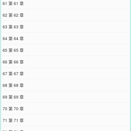
61 第 61 章
62 第 62 章
63 第 63 章
64 第 64 章
65 第 65 章
66 第 66 章
67 第 67 章
68 第 68 章
69 第 69 章
70 第 70 章
71 第 71 章