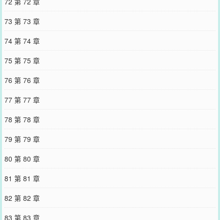
72 第 72 章
73 第 73 章
74 第 74 章
75 第 75 章
76 第 76 章
77 第 77 章
78 第 78 章
79 第 79 章
80 第 80 章
81 第 81 章
82 第 82 章
83 第 83 章