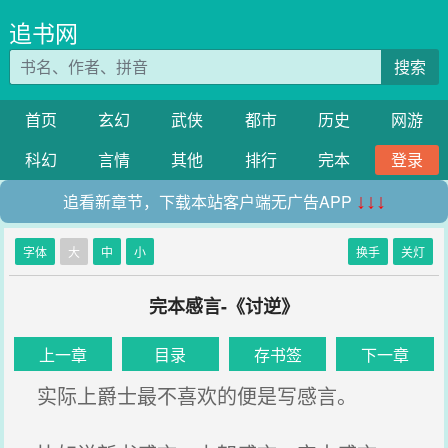
追书网
搜索
首页
玄幻
武侠
都市
历史
网游
科幻
言情
其他
排行
完本
登录
追看新章节，下载本站客户端无广告APP
↓↓↓
字体
大
中
小
换手
关灯
完本感言-《讨逆》
上一章
目录
存书签
下一章
实际上爵士最不喜欢的便是写感言。